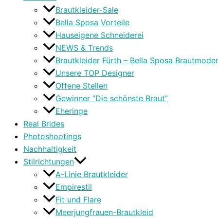
Brautkleider-Sale
Bella Sposa Vorteile
Hauseigene Schneiderei
NEWS & Trends
Brautkleider Fürth – Bella Sposa Brautmode
Unsere TOP Designer
Offene Stellen
Gewinner “Die schönste Braut”
Eheringe
Real Brides
Photoshootings
Nachhaltigkeit
Stilrichtungen
A-Linie Brautkleider
Empirestil
Fit und Flare
Meerjungfrauen-Brautkleid