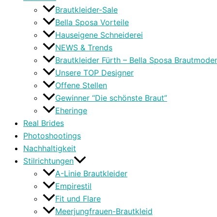
Brautkleider-Sale
Bella Sposa Vorteile
Hauseigene Schneiderei
NEWS & Trends
Brautkleider Fürth – Bella Sposa Brautmode
Unsere TOP Designer
Offene Stellen
Gewinner “Die schönste Braut”
Eheringe
Real Brides
Photoshootings
Nachhaltigkeit
Stilrichtungen
A-Linie Brautkleider
Empirestil
Fit und Flare
Meerjungfrauen-Brautkleid