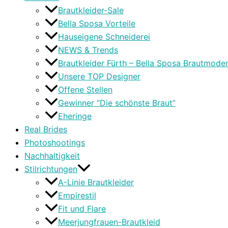
Brautkleider-Sale
Bella Sposa Vorteile
Hauseigene Schneiderei
NEWS & Trends
Brautkleider Fürth – Bella Sposa Brautmode
Unsere TOP Designer
Offene Stellen
Gewinner “Die schönste Braut”
Eheringe
Real Brides
Photoshootings
Nachhaltigkeit
Stilrichtungen
A-Linie Brautkleider
Empirestil
Fit und Flare
Meerjungfrauen-Brautkleid