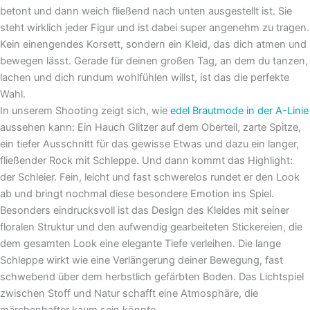
betont und dann weich fließend nach unten ausgestellt ist. Sie
steht wirklich jeder Figur und ist dabei super angenehm zu tragen.
Kein einengendes Korsett, sondern ein Kleid, das dich atmen und
bewegen lässt. Gerade für deinen großen Tag, an dem du tanzen,
lachen und dich rundum wohlfühlen willst, ist das die perfekte
Wahl.
In unserem Shooting zeigt sich, wie
edel Brautmode in der A-Linie
aussehen kann: Ein Hauch Glitzer auf dem Oberteil, zarte Spitze,
ein tiefer Ausschnitt für das gewisse Etwas und dazu ein langer,
fließender Rock mit Schleppe. Und dann kommt das Highlight:
der Schleier. Fein, leicht und fast schwerelos rundet er den Look
ab und bringt nochmal diese besondere Emotion ins Spiel.
Besonders eindrucksvoll ist das Design des Kleides mit seiner
floralen Struktur und den aufwendig gearbeiteten Stickereien, die
dem gesamten Look eine elegante Tiefe verleihen. Die lange
Schleppe wirkt wie eine Verlängerung deiner Bewegung, fast
schwebend über dem herbstlich gefärbten Boden. Das Lichtspiel
zwischen Stoff und Natur schafft eine Atmosphäre, die
märchenhafter kaum sein könnte.