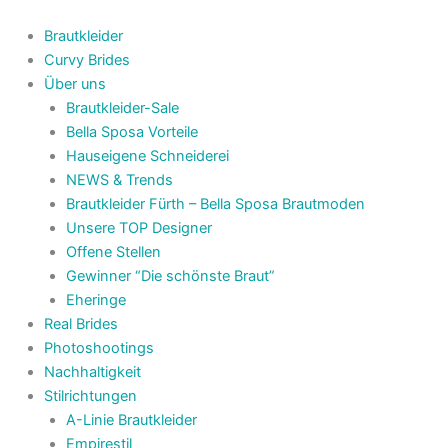
Zum
Search...
Inhalt
Brautkleider
springen
Curvy Brides
Über uns
Brautkleider-Sale
Bella Sposa Vorteile
Hauseigene Schneiderei
NEWS & Trends
Brautkleider Fürth – Bella Sposa Brautmoden
Unsere TOP Designer
Offene Stellen
Gewinner “Die schönste Braut”
Eheringe
Real Brides
Photoshootings
Nachhaltigkeit
Stilrichtungen
A-Linie Brautkleider
Empirestil