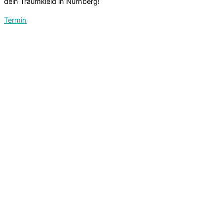
dein Traumkleid in Nürnberg!
Termin